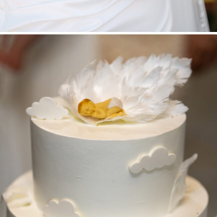
ÎNCREȘTINAREA MICUȚULUI KEVIN