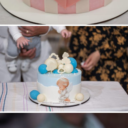
ÎNCREȘTINAREA MICUȚULUI CRISTIAN