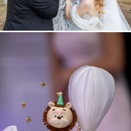
ÎNCREȘTINAREA MICUȚULUI MARC