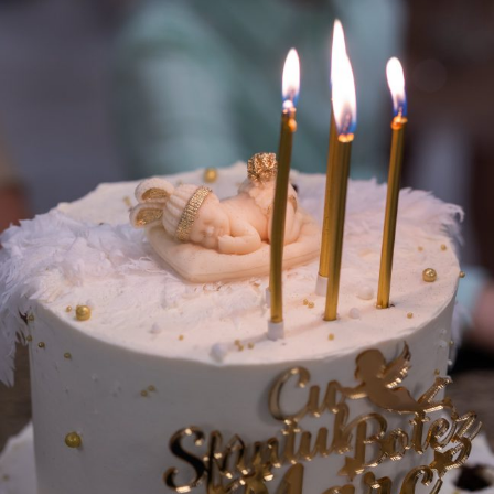
ÎNCREȘTINAREA MICUȚULUI MARC