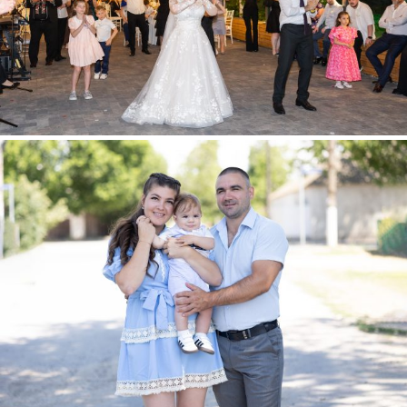
ÎNCREȘTINAREA MICUȚULUI DAMIR